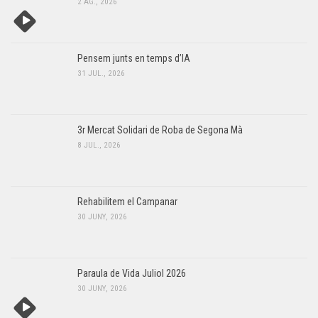
2 AG., 2026
Pensem junts en temps d’IA
31 JUL., 2026
3r Mercat Solidari de Roba de Segona Mà
8 JUL., 2026
Rehabilitem el Campanar
30 JUNY, 2026
Paraula de Vida Juliol 2026
30 JUNY, 2026