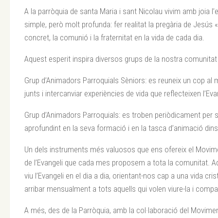
A la parròquia de santa Maria i sant Nicolau vivim amb joia l’
simple, però molt profunda: fer realitat la pregària de Jesús 
concret, la comunió i la fraternitat en la vida de cada dia.
Aquest esperit inspira diversos grups de la nostra comunitat 
Grup d’Animadors Parroquials Sèniors: es reuneix un cop al m
junts i intercanviar experiències de vida que reflecteixen l’Eva
Grup d’Animadors Parroquials: es troben periòdicament per 
aprofundint en la seva formació i en la tasca d’animació dins
Un dels instruments més valuosos que ens ofereix el Movimen
de l’Evangeli que cada mes proposem a tota la comunitat. A
viu l’Evangeli en el dia a dia, orientant-nos cap a una vida cr
arribar mensualment a tots aquells qui volen viure-la i compart
A més, des de la Parròquia, amb la col·laboració del Movim