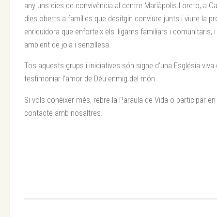
any uns dies de convivència al centre Mariàpolis Loreto, a C
dies oberts a famílies que desitgin conviure junts i viure la p
enriquidora que enforteix els lligams familiars i comunitaris, i
ambient de joia i senzillesa.
Tos aquests grups i iniciatives són signe d’una Església viva 
testimoniar l’amor de Déu enmig del món.
Si vols conèixer més, rebre la Paraula de Vida o participar en 
contacte amb nosaltres.