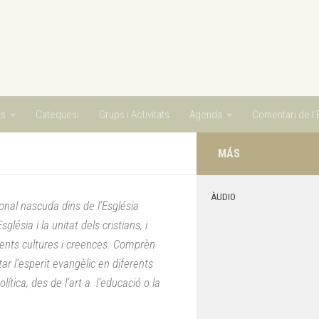
ts
Catequesi
Grups i Activitats
Agenda
Comentari de l’E
MÁS
ÀUDIO
onal nascuda dins de l’Església
lésia i la unitat dels cristians, i
ferents cultures i creences. Comprèn
ar l’esperit evangèlic en diferents
ítica, des de l’art a l’educació o la