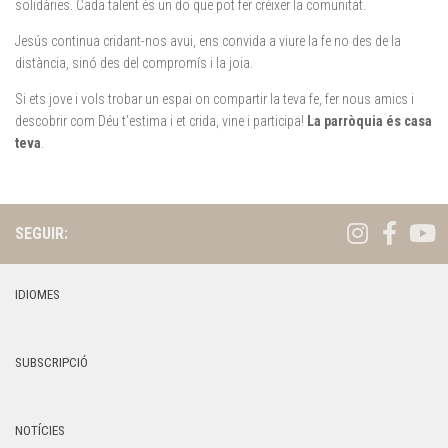
solidàries. Cada talent és un do que pot fer créixer la comunitat.
Jesús continua cridant-nos avui, ens convida a viure la fe no des de la
distància, sinó des del compromís i la joia.
Si ets jove i vols trobar un espai on compartir la teva fe, fer nous amics i
descobrir com Déu t’estima i et crida, vine i participa!
La parròquia és casa
teva
.
SEGUIR:
IDIOMES
SUBSCRIPCIÓ
NOTÍCIES