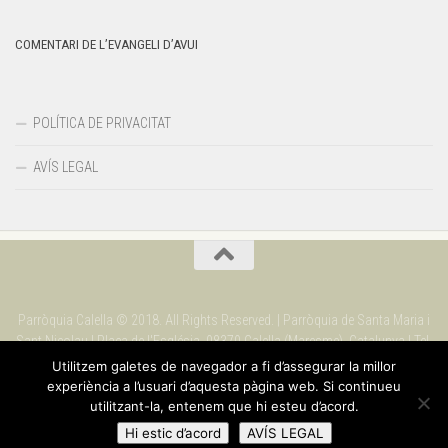
COMENTARI DE L’EVANGELI D’AVUI
POLÍTICA DE PRIVACITAT
AVÍS LEGAL
Parròquia Calella © 2018. All Rights Reserved. | Parròquia de Santa Maria i
Sant Nicolau | Plaça de l'Església. 08370 Calella (Maresme). Catalunya | Tel.
937 69 09 90
Utilitzem galetes de navegador a fi d’assegurar la millor
experiència a l’usuari d’aquesta pàgina web. Si continueu
utilitzant-la, entenem que hi esteu d’acord.
Hi estic d’acord
AVÍS LEGAL