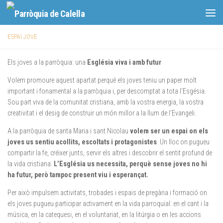
Skip to content
ESPAI JOVE
Els joves a la parròquia: una
Església viva i amb futur
Volem promoure aquest apartat perquè els joves teniu un paper molt
important i fonamental a la parròquia i, per descomptat a tota l’Esgésia.
Sou part viva de la comunitat cristiana, amb la vostra energia, la vostra
creativitat i el desig de construir un món millor a la llum de l’Evangeli.
A la parròquia de santa Maria i sant Nicolau
volem ser un espai on els
joves us sentiu acollits, escoltats i protagonistes
. Un lloc on pugueu
compartir la fe, créixer junts, servir els altres i descobrir el sentit profund de
la vida cristiana.
L’Església us necessita, perquè sense joves no hi
ha futur, però tampoc present viu i esperançat.
Per això impulsem activitats, trobades i espais de pregària i formació on
els joves pugueu participar activament en la vida parroquial: en el cant i la
música, en la catequesi, en el voluntariat, en la litúrgia o en les accions