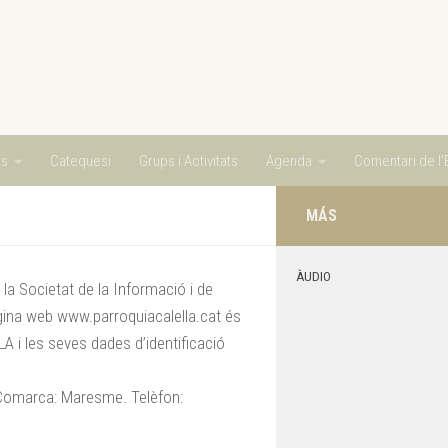
ts
Catequesi
Grups i Activitats
Agenda
Comentari de l’E
MÁS
ÀUDIO
 la Societat de la Informació i de
pàgina web www.parroquiacalella.cat és
 les seves dades d’identificació
– Comarca: Maresme. Telèfon: