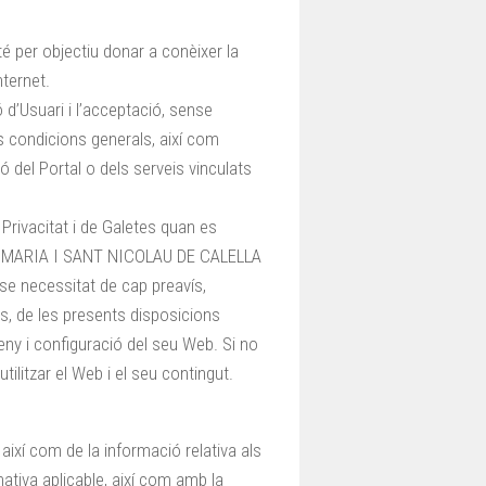
 té per objectiu donar a conèixer la
nternet.
ó d’Usuari i l’acceptació, sense
s condicions generals, així com
ció del Portal o dels serveis vinculats
e Privacitat i de Galetes quan es
TA MARIA I SANT NICOLAU DE CALELLA
nse necessitat de cap preavís,
is, de les presents disposicions
seny i configuració del seu Web. Si no
tilitzar el Web i el seu contingut.
així com de la informació relativa als
mativa aplicable, així com amb la