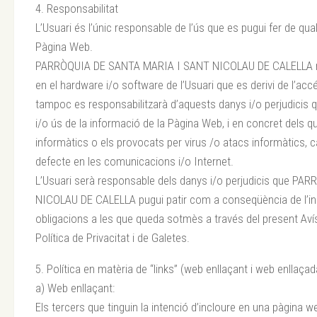
4. Responsabilitat
L’Usuari és l’únic responsable de l’ús que es pugui fer de q
Pàgina Web.
PARRÒQUIA DE SANTA MARIA I SANT NICOLAU DE CALELLA no
en el hardware i/o software de l’Usuari que es derivi de l’acc
tampoc es responsabilitzarà d’aquests danys i/o perjudicis 
i/o ús de la informació de la Pàgina Web, i en concret dels 
informàtics o els provocats per virus /o atacs informàtics, 
defecte en les comunicacions i/o Internet.
L’Usuari serà responsable dels danys i/o perjudicis que 
NICOLAU DE CALELLA pugui patir com a conseqüència de l’in
obligacions a les que queda sotmès a través del present Avís 
Política de Privacitat i de Galetes.
5. Política en matèria de “links” (web enllaçant i web enllaçad
a) Web enllaçant:
Els tercers que tinguin la intenció d’incloure en una pàgina 