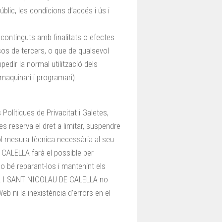
lic, les condicions d’accés i ús i
 continguts amb finalitats o efectes
ressos de tercers, o que de qualsevol
pedir la normal utilització dels
(maquinari i programari).
Polítiques de Privacitat i Galetes,
eserva el dret a limitar, suspendre
ol mesura tècnica necessària al seu
ALELLA farà el possible per
o bé reparant-los i mantenint els
IA I SANT NICOLAU DE CALELLA no
Web ni la inexistència d’errors en el