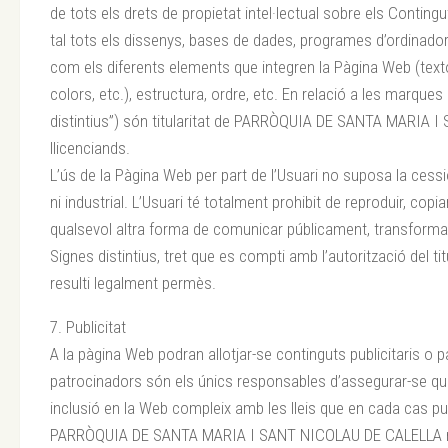
de tots els drets de propietat intel·lectual sobre els Contin
tal tots els dissenys, bases de dades, programes d’ordinadors
com els diferents elements que integren la Pàgina Web (textos
colors, etc.), estructura, ordre, etc. En relació a les marque
distintius”) són titularitat de PARRÒQUIA DE SANTA MARIA 
llicenciands.
L’ús de la Pàgina Web per part de l’Usuari no suposa la cessió
ni industrial. L’Usuari té totalment prohibit de reproduir, copia
qualsevol altra forma de comunicar públicament, transformar
Signes distintius, tret que es compti amb l’autorització del t
resulti legalment permès.
7. Publicitat
A la pàgina Web podran allotjar-se continguts publicitaris o 
patrocinadors són els únics responsables d’assegurar-se que
inclusió en la Web compleix amb les lleis que en cada cas pug
PARRÒQUIA DE SANTA MARIA I SANT NICOLAU DE CALELLA no 