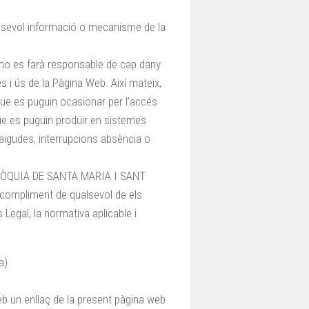
ualsevol informació o mecanisme de la
 es farà responsable de cap dany
és i ús de la Pàgina Web. Així mateix,
que es puguin ocasionar per l’accés
que es puguin produir en sistemes
caigudes, interrupcions absència o
PARRÒQUIA DE SANTA MARIA I SANT
compliment de qualsevol de els
Legal, la normativa aplicable i
a)
web un enllaç de la present pàgina web