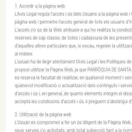
1. Accedir a la pàgina web
L’Avís Legal regula l’accés i ús dels Usuaris a la pàgina web i
pàgina web i permetre l’accés general de tots els usuaris d’I
L’accés i/o ús de la Web atribueix a qui ho realitza la condici
reserves de cap classe, de totes i cadascuna de les present
d’aquelles altres particulars que, si escau, regeixin la utilitza
al mateix.
L’usuari ha de llegir atentament l’Avís Legal i les Polítiques d
proposi utilitzar la Pàgina Web, ja que PARRÒQUIA DE SAN
es reserva la facultat de realitzar, en qualsevol moment i se
qualsevol modificació o actualització dels continguts i serve
d’accés i ús i, en general, de quants elements integrin el dis
accepta les condicions d’accés i ús, li preguem s’abstingui d’u
2. Utilització de la pàgina web
L’Usuari es compromet a fer un ús diligent de la Pàgina Web, 
seus serveis i/o activitats, amb total subjecció tant a la nor