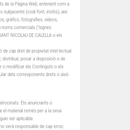
guts de la Pàgina Web, entenent com a
 subjacents (codi font, inclòs), així
, gràfics, fotografies, vídeos,
s i noms comercials (“signes
I SANT NICOLAU DE CALELLA o els
 de cap dret de propietat intel·lectual
r, distribuir, posar a disposició o de
 o modificar els Continguts o els
itular dels corresponents drets o això
patrocinats. Els anunciants o
 el material remès per a la seva
uin ser aplicable.
serà responsable de cap error,