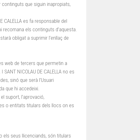
r continguts que siguin inapropiats,
 CALELLA es fa responsable del
 ni recomana els continguts d’aquesta.
tarà obligat a suprimir l’enllaç de
es web de tercers que permetin a
IA I SANT NICOLAU DE CALELLA no es
es, sinó que serà l’Usuari
a que hi accedeixi.
el suport, l’aprovació,
s o entitats titulars dels llocs on es
 seus llicenciands, són titulars