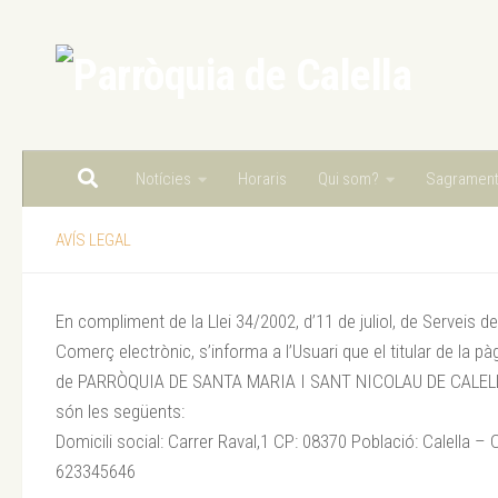
Skip to content
Notícies
Horaris
Qui som?
Sagramen
AVÍS LEGAL
En compliment de la Llei 34/2002, d’11 de juliol, de Serveis de
Comerç electrònic, s’informa a l’Usuari que el titular de la 
de PARRÒQUIA DE SANTA MARIA I SANT NICOLAU DE CALELLA i
són les següents:
Domicili social: Carrer Raval,1 CP: 08370 Població: Calella 
623345646