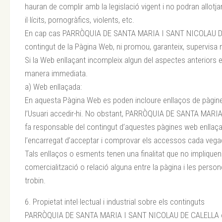
hauran de complir amb la legislació vigent i no podran allotja
il·lícits, pornogràfics, violents, etc.
En cap cas PARRÒQUIA DE SANTA MARIA I SANT NICOLAU DE
contingut de la Pàgina Web, ni promou, garanteix, supervisa
Si la Web enllaçant incompleix algun del aspectes anteriors es
manera immediata.
a) Web enllaçada:
En aquesta Pàgina Web es poden incloure enllaços de pàgin
l’Usuari accedir-hi. No obstant, PARRÒQUIA DE SANTA MAR
fa responsable del contingut d’aquestes pàgines web enllaçad
l’encarregat d’acceptar i comprovar els accessos cada vegad
Tals enllaços o esments tenen una finalitat que no impliquen 
comercialització o relació alguna entre la pàgina i les persone
trobin.
6. Propietat intel·lectual i industrial sobre els continguts
PARRÒQUIA DE SANTA MARIA I SANT NICOLAU DE CALELLA o els