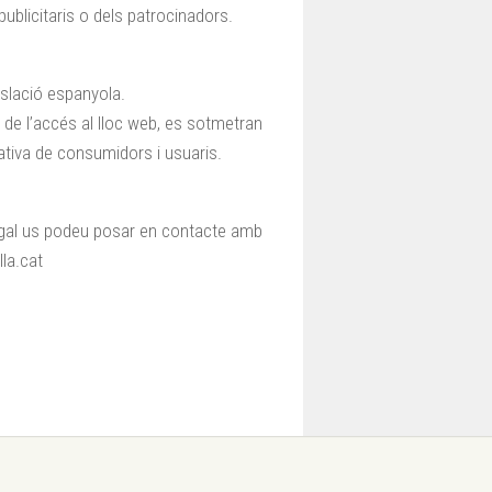
publicitaris o dels patrocinadors.
gislació espanyola.
 de l’accés al lloc web, es sotmetran
ativa de consumidors i usuaris.
egal us podeu posar en contacte amb
la.cat