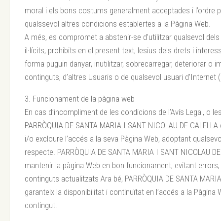
moral i els bons costums generalment acceptades i l’ordre púb
qualssevol altres condicions establertes a la Pàgina Web.
A més, es compromet a abstenir-se d’utilitzar qualsevol dels
il·lícits, prohibits en el present text, lesius dels drets i inte
forma puguin danyar, inutilitzar, sobrecarregar, deteriorar o im
continguts, d’altres Usuaris o de qualsevol usuari d’Internet 
3. Funcionament de la pàgina web
En cas d’incompliment de les condicions de l’Avís Legal, o les 
PARRÒQUIA DE SANTA MARIA I SANT NICOLAU DE CALELLA es r
i/o excloure l’accés a la seva Pàgina Web, adoptant qualsev
respecte. PARRÒQUIA DE SANTA MARIA I SANT NICOLAU DE C
mantenir la pàgina Web en bon funcionament, evitant errors, 
continguts actualitzats Ara bé, PARRÒQUIA DE SANTA MAR
garanteix la disponibilitat i continuïtat en l’accés a la Pàgina 
contingut.