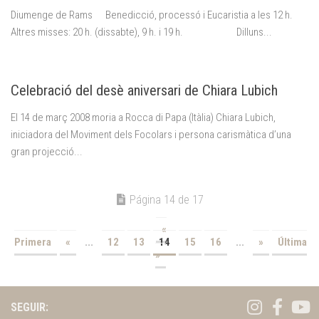
Diumenge de Rams Benedicció, processó i Eucaristia a les 12 h.
Altres misses: 20 h. (dissabte), 9 h. i 19 h. Dilluns...
Celebració del desè aniversari de Chiara Lubich
El 14 de març 2008 moria a Rocca di Papa (Itàlia) Chiara Lubich,
iniciadora del Moviment dels Focolars i persona carismàtica d’una
gran projecció...
Página 14 de 17
«
Primera
«
...
12
13
14
15
16
...
»
Última
»
SEGUIR: