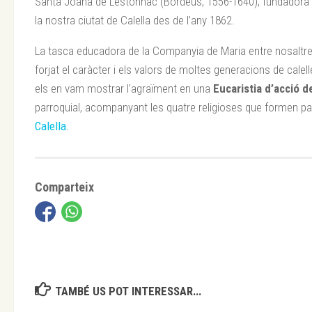
Santa Joana de Lestonnac (Bordeus, 1556-1640), fundadora 
la nostra ciutat de Calella des de l’any 1862.
La tasca educadora de la Companyia de Maria entre nosaltr
forjat el caràcter i els valors de moltes generacions de cale
els en vam mostrar l’agraïment en una
Eucaristia d’acció d
parroquial, acompanyant les quatre religioses que formen p
Calella.
Comparteix
TAMBÉ US POT INTERESSAR...