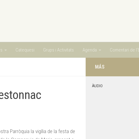
ts
Catequesi
Grups i Activitats
Agenda
Comentari de l’E
MÁS
ÀUDIO
Lestonnac
tra Parròquia la vigília de la festa de