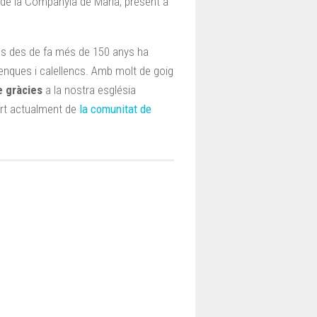
de la Companyia de Maria, present a
es des de fa més de 150 anys ha
llenques i calellencs. Amb molt de goig
e gràcies
a la nostra església
art actualment de
la comunitat de