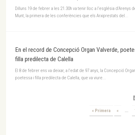
Dilluns 19 de febrer a les 21.30h va tenir lloc a l’església d’Arenys d
Munt, la primera de les conferències que els Arxiprestats del...
En el record de Concepció Organ Valverde, poete
filla predilecta de Calella
El 8 de febrer ens va deixar, a l’edat de 97 anys, la Concepció Orga
poetessa i filla predilecta de Calella, que va viure...
« Primera
«
...