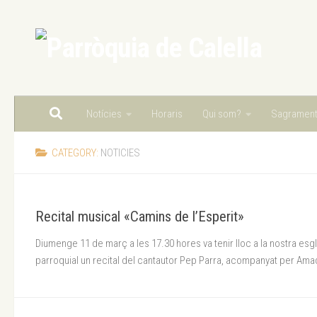
Skip to content
Notícies
Horaris
Qui som?
Sagramen
CATEGORY:
NOTICIES
Recital musical «Camins de l’Esperit»
Diumenge 11 de març a les 17.30 hores va tenir lloc a la nostra esg
parroquial un recital del cantautor Pep Parra, acompanyat per Ama