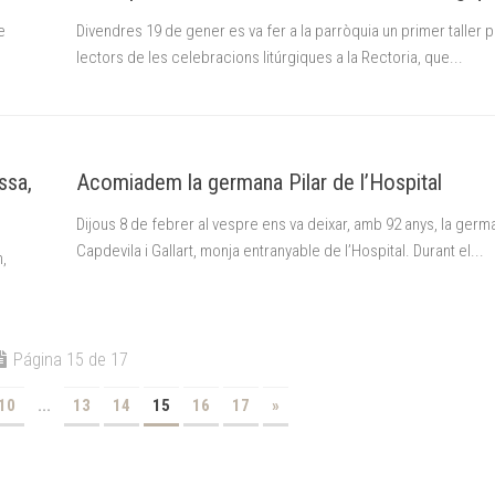
e
Divendres 19 de gener es va fer a la parròquia un primer taller p
lectors de les celebracions litúrgiques a la Rectoria, que...
ssa,
Acomiadem la germana Pilar de l’Hospital
Dijous 8 de febrer al vespre ens va deixar, amb 92 anys, la germa
Capdevila i Gallart, monja entranyable de l’Hospital. Durant el...
n,
Página 15 de 17
10
...
13
14
15
16
17
»