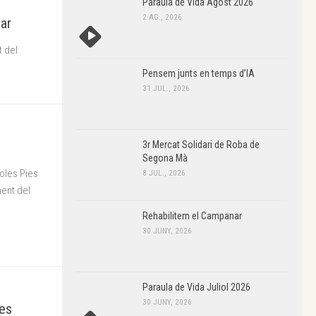
Paraula de Vida Agost 2026
2 AG., 2026
nar
t del
Pensem junts en temps d’IA
31 JUL., 2026
3r Mercat Solidari de Roba de
Segona Mà
coles Pies
8 JUL., 2026
ment del
Rehabilitem el Campanar
30 JUNY, 2026
Paraula de Vida Juliol 2026
30 JUNY, 2026
ues