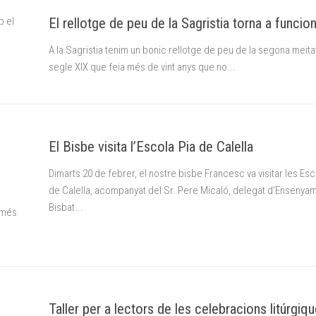
b el
El rellotge de peu de la Sagristia torna a funcio
A la Sagristia tenim un bonic rellotge de peu de la segona meita
segle XIX que feia més de vint anys que no...
El Bisbe visita l’Escola Pia de Calella
Dimarts 20 de febrer, el nostre bisbe Francesc va visitar les Es
de Calella, acompanyat del Sr. Pere Micaló, delegat d’Ensenya
Bisbat...
omés
Taller per a lectors de les celebracions litúrgiq