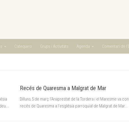
ts
Catequesi
Grups i Activitats
Agenda
Comentari de l’E
Recés de Quaresma a Malgrat de Mar
lésia
Dilluns 5 de març l’Arxiprestat de la Tordera i el Maresme va co
deu...
recés de Quaresma a l’església parroquial de Malgrat de Mar...