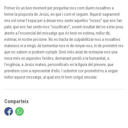
Potser és un bon moment per preguntar-nos com duem nosaltres a
terme la proposta de Jesús, en què i com el seguim. Aquest sagrament
ens vol crear l’espai per a deixar-nos sentir aquelles “noses” que ens fan
patir, que ens fan sentir-nos “crucificats”, sovint resultat del no estar prou
atents a l’essencial del missatge que és tenir en estima, millor dit,
estimar, el nostre proïsme. No es tracta de culpabilitzar-nos a nosaltres
mateixos ni a ningú, de turmentar-nos ni de renyar-nos, ni de prometre res
que no sabem si podrem cumplir. Sinó més aviat de restaurar-nos una
mica més en aquestes ferides, demanant perdó a la humanitat, a
l’església, a Jesús mateix, personificats en la figura del prevere, que
prendrem com a representat d’ells. I sobretot cor-prometre’ns a seguir
millor aquest missatge, al qual ens hi hem volgut vincular.
Comparteix