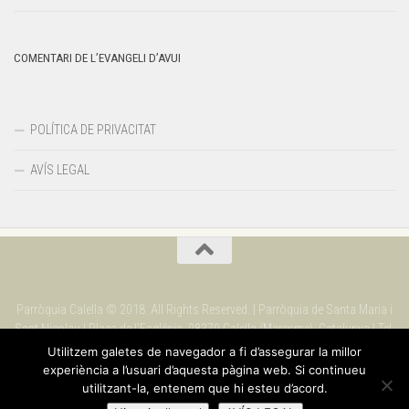
COMENTARI DE L’EVANGELI D’AVUI
POLÍTICA DE PRIVACITAT
AVÍS LEGAL
Parròquia Calella © 2018. All Rights Reserved. | Parròquia de Santa Maria i
Sant Nicolau | Plaça de l'Església. 08370 Calella (Maresme). Catalunya | Tel.
937 69 09 90
Utilitzem galetes de navegador a fi d’assegurar la millor
experiència a l’usuari d’aquesta pàgina web. Si continueu
utilitzant-la, entenem que hi esteu d’acord.