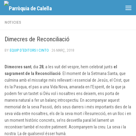
Skip to content
NOTICIES
Dimecres de Reconciliació
BY
EQUIP D'EDITORS I CINTO
·
26 MARÇ, 2018
Dimecres sant
, dia
28
, a les vuit del vespre, hem celebrat junts
el
sagrament de la Reconciliació
. El moment de la Setmana Santa, que
culmina amb el missatge més rellevant i essencial de Jesús, el Crist, que
és la Pasqua, el pas a una Vida Nova, amarada en l’Esperit, de la que ja
podem fer un tastet si Déu vol i nosaltres ens deixem, ens porta de
manera natural a fer un balanç introspectiu. En acompanyar aquest
memorial de la seva Passió, dels seus darrers i més importants dies de la
seva vida entre nosaltres, els de la seva mort i Resurrecció, en un lloc i en
un moment històric concrets, se’ns desvetlla paral.lel.lament un
reconèixer també el nostre patiment. Acompanyem la creu. La seva i la
nostra. La de qualsevol ésser humà.