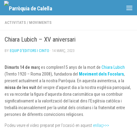
Skip to content
ACTIVITATS
/
MOVIMENTS
Chiara Lubich – XV aniversari
BY
EQUIP D'EDITORS I CINTO
·
14 MARÇ, 2023
Dimarts
14 de març
es compliren15 anys de la mort de
Chiara Lubich
(Trento 1920 – Roma 2008), fundadora del
Moviment dels Focolars
,
present actualment a la nostra Parròquia. En aquesta avinentesa, a la
missa de les vuit
del vespre d’aquest dia a la nostra església parroquial,
es va recordar la figura d’aquesta dona carismàtica que va contribuir
significativament a la valorització del laïcat dins l’Església catòlica i
treballà incansablement per la unitat dels cristians i la fraternitat entre
persones de diferents conviccions religioses.
Podeu veure el video preparat per l’ocasió en aquest
enllaç>>>