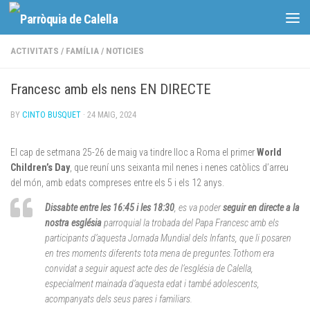
Skip to content
ACTIVITATS
/
FAMÍLIA
/
NOTICIES
Francesc amb els nens EN DIRECTE
BY
CINTO BUSQUET
·
24 MAIG, 2024
El cap de setmana 25-26 de maig va tindre lloc a Roma el primer
World
Children’s Day
, que reuní uns seixanta mil nenes i nenes catòlics d’arreu
del món, amb edats compreses entre els 5 i els 12 anys.
Dissabte entre les 16:45 i les 18:30
, es va poder
seguir en directe a la
nostra església
parroquial la trobada del Papa Francesc amb els
participants d’aquesta Jornada Mundial dels Infants, que li posaren
en tres moments diferents tota mena de preguntes.Tothom era
convidat a seguir aquest acte des de l’església de Calella,
especialment mainada d’aquesta edat i també adolescents,
acompanyats dels seus pares i familiars.