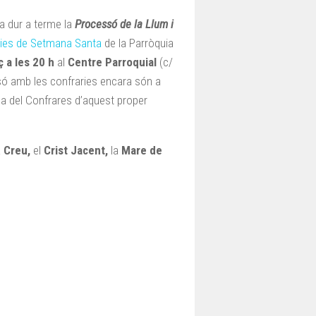
 a dur a terme la
Processó de la Llum i
ries de Setmana Santa
de la Parròquia
 a les 20 h
al
Centre Parroquial
(c/
essó amb les confraries encara són a
lea del Confrares d’aquest proper
a
Creu,
el
Crist Jacent,
la
Mare de