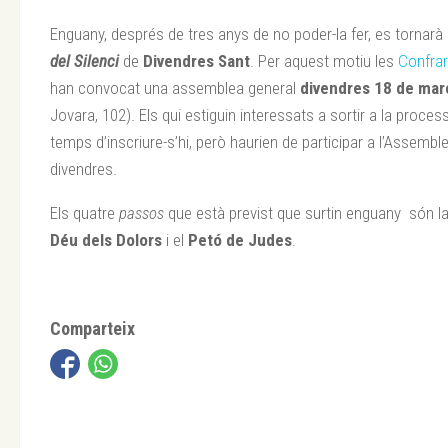
Enguany, després de tres anys de no poder-la fer, es tornarà
del Silenci
de
Divendres Sant
. Per aquest motiu les
Confra
han convocat una assemblea general
divendres 18 de març
Jovara, 102). Els qui estiguin interessats a sortir a la proc
temps d’inscriure-s’hi, però haurien de participar a l’Assemb
divendres.
Els quatre
passos
que està previst que surtin enguany són l
Déu dels Dolors
i el
Petó de
Judes
.
Comparteix