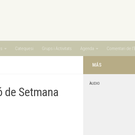
ts
Catequesi
Grups i Activitats
Agenda
Comentari de l’E
MÁS
ÀUDIO
só de Setmana