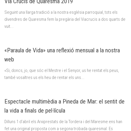
Via Crucis de Quaresma 2019
Seguint una llarga tradició a la nostra església parroquial, tots els
divendres de Quaresma fem la pregària del Viacrucis a dos quarts de
vuit...
«Paraula de Vida» una reflexió mensual a la nostra
web
«Si, doncs, jo, que sóc el Mestre i el Senyor, us he rentat els peus,
també vosaltres us els heu de rentar els uns...
Espectacle multimèdia a Pineda de Mar: el sentit de
la vida a finals de pel·lícula
Dilluns 1 d’abril els Arxiprestats de la Tordera i del Maresme ens han
fet una original proposta com a segona trobada quaresmal. Es