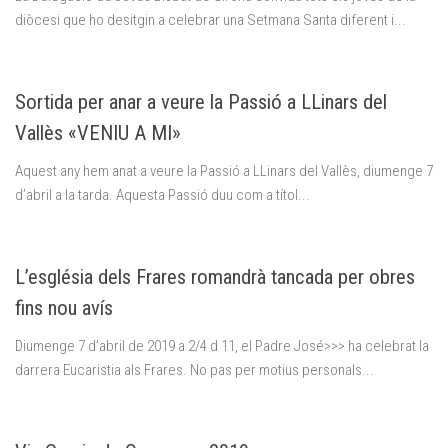
diòcesi que ho desitgin a celebrar una Setmana Santa diferent i...
Sortida per anar a veure la Passió a LLinars del
Vallès «VENIU A MI»
Aquest any hem anat a veure la Passió a LLinars del Vallès, diumenge 7
d’abril a la tarda. Aquesta Passió duu com a títol...
L’església dels Frares romandrà tancada per obres
fins nou avís
Diumenge 7 d’abril de 2019 a 2/4 d 11, el Padre José>>> ha celebrat la
darrera Eucaristia als Frares. No pas per motius personals...