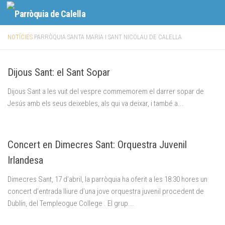
Skip to content
NOTÍCIES
PARRÒQUIA SANTA MARIA I SANT NICOLAU DE CALELLA
Dijous Sant: el Sant Sopar
Dijous Sant a les vuit del vespre commemorem el darrer sopar de
Jesús amb els seus deixebles, als qui va deixar, i també a...
Concert en Dimecres Sant: Orquestra Juvenil
Irlandesa
Dimecres Sant, 17 d’abril, la parròquia ha oferit a les 18:30 hores un
concert d’entrada lliure d’una jove orquestra juvenil procedent de
Dublín, del Templeogue College . El grup...