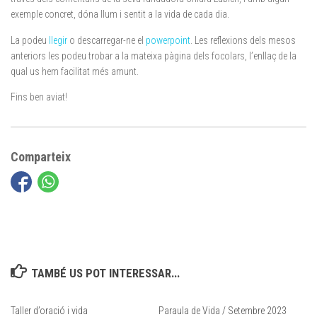
exemple concret, dóna llum i sentit a la vida de cada dia.
La podeu
llegir
o descarregar-ne el
powerpoint
. Les reflexions dels mesos
anteriors les podeu trobar a la mateixa pàgina dels focolars, l’enllaç de la
qual us hem facilitat més amunt.
Fins ben aviat!
Comparteix
TAMBÉ US POT INTERESSAR...
Taller d’oració i vida
Paraula de Vida / Setembre 2023