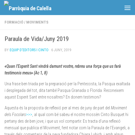
Skip to content
FORMACIÓ
/
MOVIMENTS
Paraula de Vida/Juny 2019
BY
EQUIP D'EDITORS I CINTO
·
6 JUNY, 2019
«Quan l’Esperit Sant vindrà damunt vostre, rebreu una força que us farà
testimonis meus» (Ac 1, 8)
Una frase ben triada per la preparació per la Pentecosta, la Pasqua exaltada
i desplegada del tot, dita també Pasqua Granada o Florida. Reconeixem
aquest Esperit Sant entre nosaltres? En donem testimoni?
Aquesta és la proposta de reflexió per al mes de juny de part del
Moviment
dels Focolars
>>>
, al qual com bé sabeu el nostre mossèn Cinto Busquet hi
pertany des de ben jove, i que us vol compartir. Es tracta d’una reflexió
mensual que publica el Moviment, fent notar com la Paraula de l’Evangeli, a
través dels comentaris de la seva fundadora Chiara Lubich, i amb algun