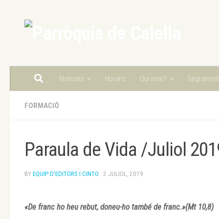
Skip to content
Notícies
Horaris
Qui som?
Sagramen
FORMACIÓ
Paraula de Vida /Juliol 201
BY
EQUIP D'EDITORS I CINTO
·
2 JULIOL, 2019
«De franc ho heu rebut, doneu-ho també de franc.»(Mt 10,8)