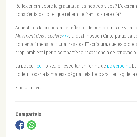
Reflexionem sobre la gratuïtat a les nostres vides? L’exer
conscients de tot el que rebem de franc dia rere dia?
Aquesta és la proposta de reflexió i de compromís de vida per
Moviment dels Focolars
>>>
, al qual mossèn Cinto participa d
comentari mensual d’una frase de l’Escriptura, que es propo
propi ambient i per a compartir-ne l’experiència de renovació
La podeu
llegir
o veure i escoltar en forma de
powerpoint
. L
podeu trobar a la mateixa pàgina dels focolars, l’enllaç de l
Fins ben aviat!
Comparteix