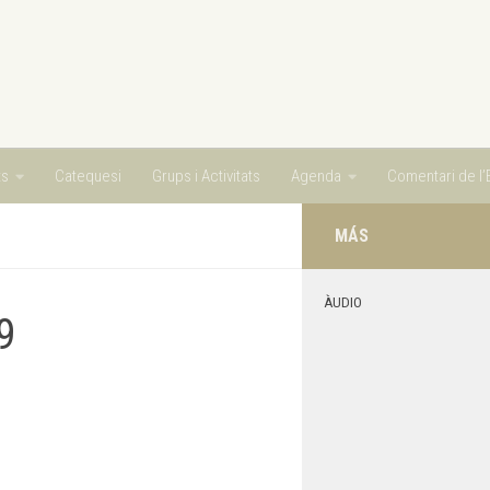
ts
Catequesi
Grups i Activitats
Agenda
Comentari de l’E
MÁS
ÀUDIO
9