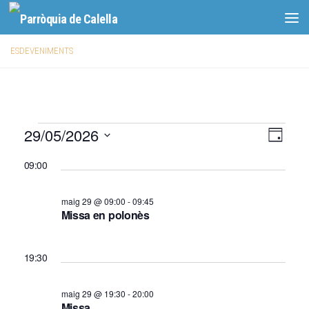
Skip to content
ESDEVENIMENTS
E
29/05/2026
V
N
Dia
a
i
s
Selecciona
09:00
v
una
s
d
data.
e
t
e
maig 29 @ 09:00
-
09:45
g
e
Missa en polonès
v
a
s
c
e
d
19:30
i
n
e
ó
n
i
maig 29 @ 19:30
-
20:00
d
Missa