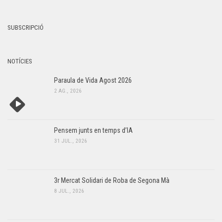
g
s
,
d
SUBSCRIPCIÓ
2
e
v
0
NOTÍCIES
e
2
n
Paraula de Vida Agost 2026
6
2 AG., 2026
i
m
e
Pensem junts en temps d’IA
n
31 JUL., 2026
t
3r Mercat Solidari de Roba de Segona Mà
8 JUL., 2026