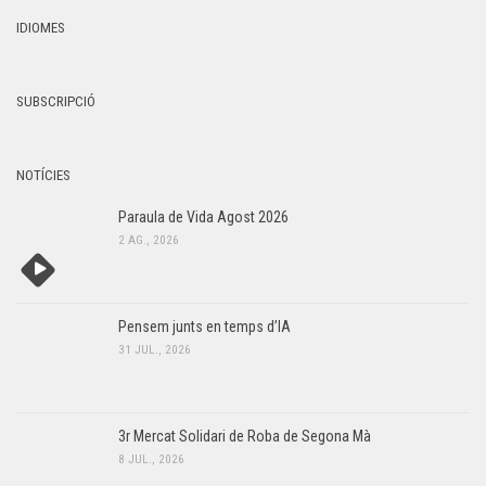
g
s
IDIOMES
,
d
2
e
SUBSCRIPCIÓ
v
0
e
2
n
NOTÍCIES
6
i
Paraula de Vida Agost 2026
m
2 AG., 2026
e
n
t
Pensem junts en temps d’IA
31 JUL., 2026
3r Mercat Solidari de Roba de Segona Mà
8 JUL., 2026