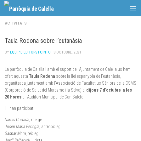
Skip to content
ACTIVITATS
Taula Rodona sobre l’eutanàsia
BY
EQUIP D'EDITORS I CINTO
·
8 OCTUBRE, 2021
La parròquia de Calella i amb el suport de l’Ajuntament de Calella us hem
ofert aquesta
Taula Rodona
sobre la llei espanyola de l’eutanàsia,
organitzada juntament amb l’Associació de Facultatius Sèniors de la CSMS
(Corporació de Salut del Maresme i la Selva) el
dijous 7 d’octubre a les
20 hores
a l’Auditori Municipal de Can Saleta.
Hi han participat:
Narcís Cortada
, metge
Josep Maria Fericgla
, antropòleg
Gaspar Mora
, teòleg
Jordi Salbanyà
, jurista