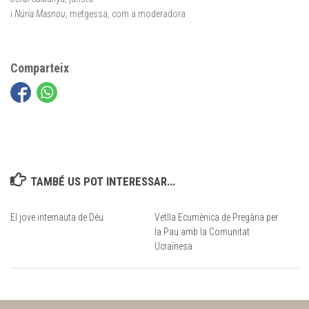
i
Núria Masnou
, metgessa, com a moderadora
Comparteix
TAMBÉ US POT INTERESSAR...
El jove internauta de Déu
Vetlla Ecumènica de Pregària per
la Pau amb la Comunitat
Ucraïnesa