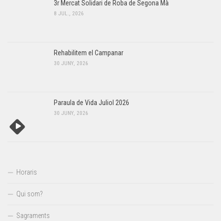
3r Mercat Solidari de Roba de Segona Mà
8 JUL., 2026
Rehabilitem el Campanar
30 JUNY, 2026
Paraula de Vida Juliol 2026
30 JUNY, 2026
Horaris
Qui som?
Sagraments