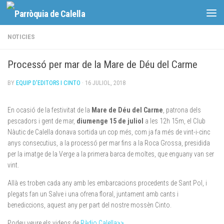
Skip to content
NOTICIES
Processó per mar de la Mare de Déu del Carme
BY
EQUIP D'EDITORS I CINTO
·
16 JULIOL, 2018
En ocasió de la festivitat de la
Mare de Déu del Carme
, patrona dels
pescadors i gent de mar,
diumenge 15 de juliol
a les 12h 15m, el Club
Nàutic de Calella donava sortida un cop més, com ja fa més de vint-i-cinc
anys consecutius, a la processó per mar fins a la Roca Grossa, presidida
per la imatge de la Verge a la primera barca de moltes, que enguany van ser
vint.
Allà es troben cada any amb les embarcacions procedents de Sant Pol, i
plegats fan un Salve i una ofrena floral, juntament amb cants i
benediccions, aquest any per part del nostre mossèn Cinto.
Podeu veure els videos de
Ràdio Calella>>