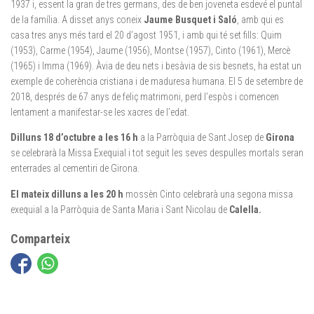
1937 i, essent la gran de tres germans, des de ben joveneta esdevé el puntal
de la família. A disset anys coneix
Jaume Busquet i Saló
, amb qui es
casa tres anys més tard el 20 d’agost 1951, i amb qui té set fills: Quim
(1953), Carme (1954), Jaume (1956), Montse (1957), Cinto (1961), Mercè
(1965) i Imma (1969). Àvia de deu nets i besàvia de sis besnets, ha estat un
exemple de coherència cristiana i de maduresa humana. El 5 de setembre de
2018, després de 67 anys de feliç matrimoni, perd l’espòs i comencen
lentament a manifestar-se les xacres de l’edat.
Dilluns 18 d’octubre a les 16 h
a la Parròquia de Sant Josep de
Girona
se celebrarà la Missa Exequial i tot seguit les seves despulles mortals seran
enterrades al cementiri de Girona.
El mateix dilluns a les 20 h
mossèn Cinto celebrarà una segona missa
exequial a la Parròquia de Santa Maria i Sant Nicolau de
Calella.
Comparteix