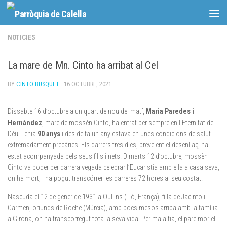
Skip to content
NOTICIES
La mare de Mn. Cinto ha arribat al Cel
BY
CINTO BUSQUET
·
16 OCTUBRE, 2021
Dissabte 16 d’octubre a un quart de nou del matí,
Maria Paredes i
Hernàndez
, mare de mossèn Cinto, ha entrat per sempre en l’Eternitat de
Déu. Tenia
90 anys
i des de fa un any estava en unes condicions de salut
extremadament precàries. Els darrers tres dies, preveient el desenllaç, ha
estat acompanyada pels seus fills i nets. Dimarts 12 d’octubre, mossèn
Cinto va poder per darrera vegada celebrar l’Eucaristia amb ella a casa seva,
on ha mort, i ha pogut transcórrer les darreres 72 hores al seu costat.
Nascuda el 12 de gener de 1931 a Oullins (Lió, França), filla de Jacinto i
Carmen, oriünds de Roche (Múrcia), amb pocs mesos arriba amb la família
a Girona, on ha transcorregut tota la seva vida. Per malaltia, el pare mor el