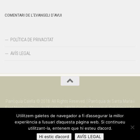
COMENTARI DE L’EVANGELI D’AVUI
POLÍTICA DE PRIVACITAT
AVÍS LEGAL
Parròquia Calella © 2018. All Rights Reserved. | Parròquia de Santa Maria i
Sant Nicolau | Plaça de l'Església. 08370 Calella (Maresme). Catalunya | Tel.
937 69 09 90
Utilitzem galetes de navegador a fi d’assegurar la millor
experiència a l’usuari d’aquesta pàgina web. Si continueu
utilitzant-la, entenem que hi esteu d’acord.
Hi estic d’acord
AVÍS LEGAL