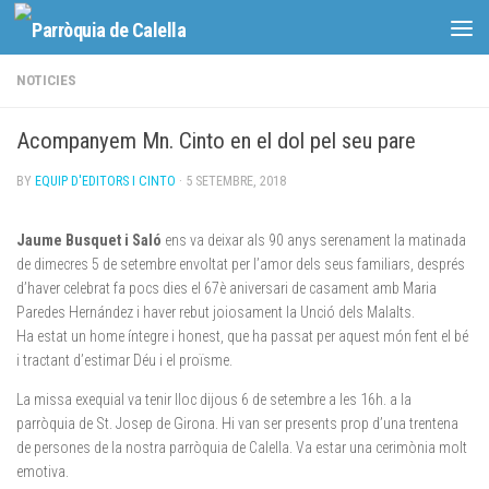
Skip to content
NOTICIES
Acompanyem Mn. Cinto en el dol pel seu pare
BY
EQUIP D'EDITORS I CINTO
·
5 SETEMBRE, 2018
Jaume Busquet i Saló
ens va deixar als 90 anys serenament la matinada
de dimecres 5 de setembre envoltat per l’amor dels seus familiars, després
d’haver celebrat fa pocs dies el 67è aniversari de casament amb Maria
Paredes Hernández i haver rebut joiosament la Unció dels Malalts.
Ha estat un home íntegre i honest, que ha passat per aquest món fent el bé
i tractant d’estimar Déu i el proïsme.
La missa exequial va tenir lloc dijous 6 de setembre a les 16h. a la
parròquia de St. Josep de Girona. Hi van ser presents prop d’una trentena
de persones de la nostra parròquia de Calella. Va estar una cerimònia molt
emotiva.