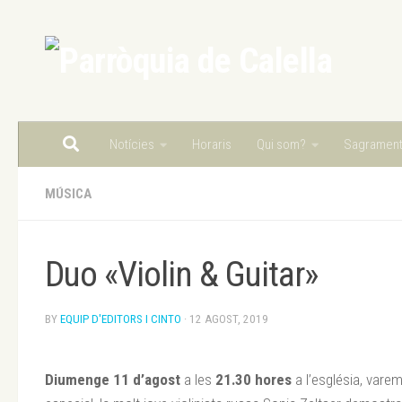
Skip to content
Notícies
Horaris
Qui som?
Sagramen
MÚSICA
Duo «Violin & Guitar»
BY
EQUIP D'EDITORS I CINTO
·
12 AGOST, 2019
Diumenge 11 d’agost
a les
21.30 hores
a l’església, vare