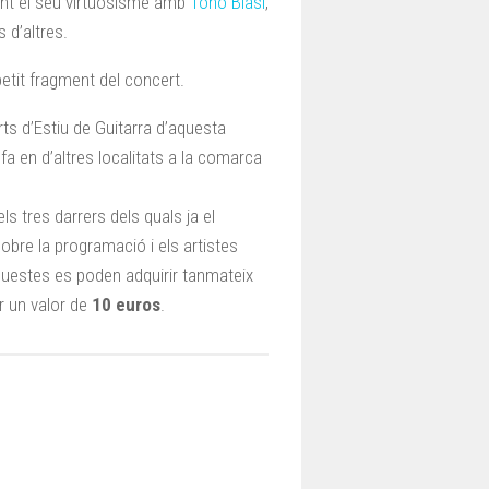
rant el seu virtuosisme amb
Tono Blasi
,
 d’altres.
etit fragment del concert.
s d’Estiu de Guitarra d’aquesta
fa en d’altres localitats a la comarca
els tres darrers dels quals ja el
obre la programació i els artistes
Aquestes es poden adquirir tanmateix
er un valor de
10 euros
.