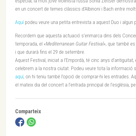
especial, la molt jove violinista russa Sonia Zeltser demost
en un concert de temes clàssics d’Albinoni i Bach entre molts
Aquí
podeu veure una petita entrevista a aquest Duo i algun p
Recordem que aquesta actuació s’enmarca dins dels Concert
temporada, el
«Mediterranean Guitar Festival»
, que també es 
i que durarà fins el 29 de setembre.
Aquest Festival, iniciat a l’Empordà, té cinc anys d’antiguitat, 
celebrem a la nostra ciutat. Podeu veure tota la informació s
aquí
, on hi teniu també l’opció de comprar-hi les entrades. 
el mateix dia del concert a l’entrada principal de l’església, p
Comparteix