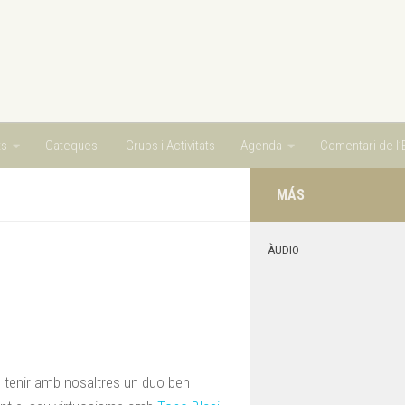
ts
Catequesi
Grups i Activitats
Agenda
Comentari de l’E
MÁS
ÀUDIO
m tenir amb nosaltres un duo ben