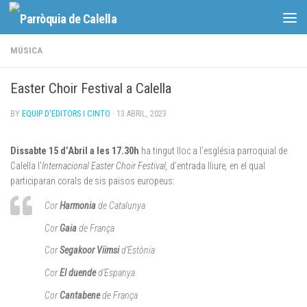
Skip to content
MÚSICA
Easter Choir Festival a Calella
BY
EQUIP D'EDITORS I CINTO
·
13 ABRIL, 2023
Dissabte 15 d’Abril a les 17.30h
ha tingut lloc a l’església parroquial de
Calella l’
Internacional Easter Choir Festival,
d’entrada lliure
,
en el qual
participaran corals de sis països europeus:
Cor
Harmonia
de Catalunya
Cor
Gaia
de França
Cor
Segakoor Viimsi
d’Estònia
Cor
El duende
d’Espanya
Cor
Cantabene
de França