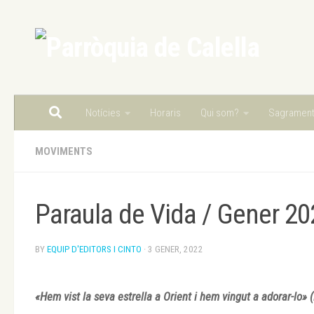
Skip to content
Notícies
Horaris
Qui som?
Sagramen
MOVIMENTS
Paraula de Vida / Gener 20
BY
EQUIP D'EDITORS I CINTO
·
3 GENER, 2022
«Hem vist la seva estrella a Orient i hem vingut a adorar-lo» (