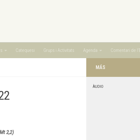
ts
Catequesi
Grups i Activitats
Agenda
Comentari de l’E
MÁS
ÀUDIO
22
Mt 2,2)