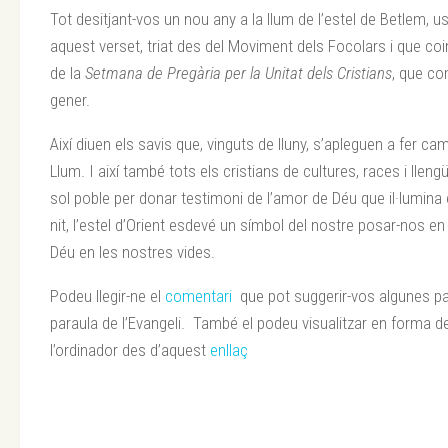
Tot desitjant-vos un nou any a la llum de l’estel de Betlem, us
aquest verset, triat des del Moviment dels Focolars i que c
de la
Setmana de Pregària per la Unitat dels Cristians
, que co
gener.
Així diuen els savis que, vinguts de lluny, s’apleguen a fer cam
Llum. I així també tots els cristians de cultures, races i lle
sol poble per donar testimoni de l’amor de Déu que il·lumina
nit, l’estel d’Orient esdevé un símbol del nostre posar-nos e
Déu en les nostres vides.
Podeu llegir-ne el
comentari
que pot suggerir-vos algunes pa
paraula de l’Evangeli. També el podeu visualitzar en forma 
l’ordinador des d’aquest
enllaç