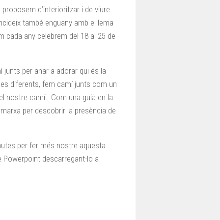
 proposem d’interioritzar i de viure
oincideix també enguany amb el lema
m cada any celebrem del 18 al 25 de
í junts per anar a adorar qui és la
ngües diferents, fem camí junts com un
 el nostre camí. Com una guia en la
n marxa per descobrir la presència de
utes per fer més nostre aquesta
de Powerpoint descarregant-lo a