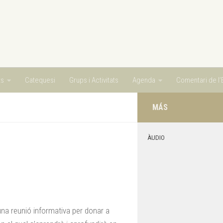
ts
Catequesi
Grups i Activitats
Agenda
Comentari de l’E
MÁS
ÀUDIO
una reunió informativa per donar a