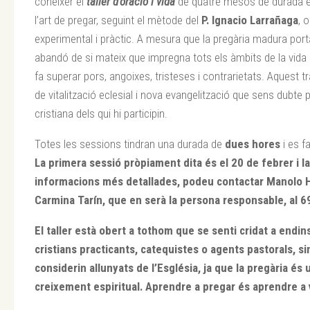
conèixer el
taller d’oració i vida
de quatre mesos de durada en 
l’art de pregar, seguint el mètode del
P. Ignacio Larrañaga
, 
experimental i pràctic. A mesura que la pregària madura porta
abandó de si mateix que impregna tots els àmbits de la vida 
fa superar pors, angoixes, tristeses i contrarietats. Aquest 
de vitalització eclesial i nova evangelització que sens dubte p
cristiana dels qui hi participin.
Totes les sessions tindran una durada de
dues hores
i es f
La primera sessió pròpiament dita és el
20 de febrer
i l
informacions més detallades, podeu contactar Manolo Ha
Carmina Tarín, que en serà la persona responsable, al 6
El taller està
obert a tothom
que se senti cridat a endin
cristians practicants, catequistes o agents pastorals, si
considerin allunyats de l’Església, ja que la pregària és 
creixement espiritual. Aprendre a pregar és aprendre a 