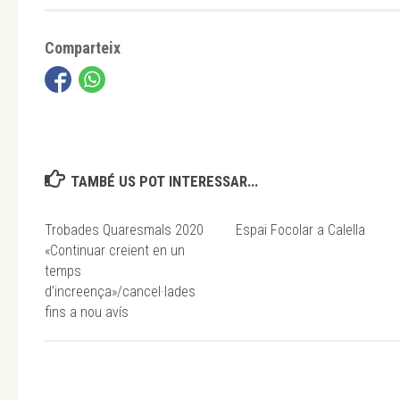
Comparteix
TAMBÉ US POT INTERESSAR...
Trobades Quaresmals 2020
Espai Focolar a Calella
«Continuar creient en un
temps
d’increença»/cancel·lades
fins a nou avís