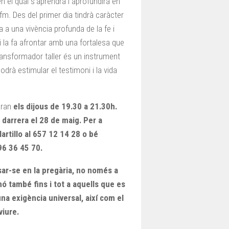
el qual s’aprendrà i aprofundirà en
ofm. Des del primer dia tindrà caràcter
 a una vivència profunda de la fe i
i la fa afrontar amb una fortalesa que
transformador taller és un instrument
odrà estimular el testimoni i la vida
aran
els dijous de
19.30 a 21.30h.
a darrera el 28 de maig. Per a
rtillo al 657 12 14 28 o bé
96 36 45 70.
sar-se en la pregària, no només a
nó també fins i tot a aquells que es
una exigència universal, així com el
viure.