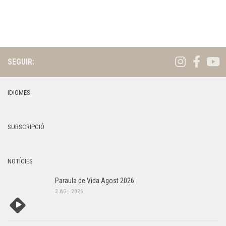
t
s
,
d
2
e
v
0
SEGUIR:
e
2
n
6
IDIOMES
i
m
e
SUBSCRIPCIÓ
n
t
NOTÍCIES
Paraula de Vida Agost 2026
2 AG., 2026