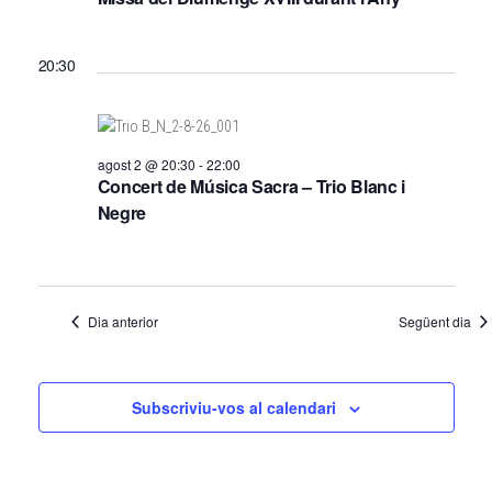
a
m
e
v
v
e
20:30
e
i
n
g
s
t
a
u
a
s
c
agost 2 @ 20:30
-
22:00
Concert de Música Sacra – Trio Blanc i
l
i
d
Negre
i
ó
e
t
l
z
a
2
Dia anterior
Següent dia
c
a
i
g
o
Subscriviu-vos al calendari
o
n
s
s
E