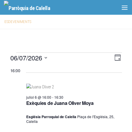
Skip to content
ESDEVENIMENTS
E
06/07/2026
V
N
Dia
a
i
s
Selecciona
16:00
v
una
s
d
data.
e
t
e
g
e
v
a
juliol 6 @ 16:00
-
16:30
s
Exèquies de Juana Oliver Moya
c
e
d
i
n
e
Església Parroquial de Calella
Plaça de l'Església, 25,
ó
Calella
n
i
d