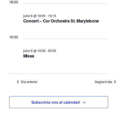
a
18:00
m
e
v
v
e
juliol 6 @ 18:00
-
19:15
e
i
Concert – Cor Orchestra St. Marylebone
n
g
s
t
a
u
19:30
a
s
c
l
i
d
juliol 6 @ 19:30
-
20:00
i
ó
Missa
e
t
l
z
a
6
c
Dia anterior
Següent dia
j
i
u
o
l
Subscriviu-vos al calendari
n
s
i
E