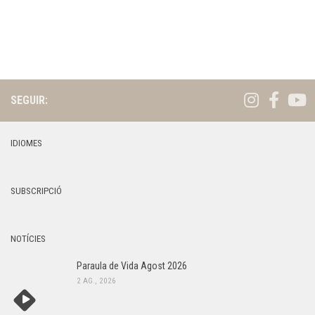
o
s
l
d
,
e
v
2
e
SEGUIR:
0
n
2
i
IDIOMES
6
m
e
n
SUBSCRIPCIÓ
t
NOTÍCIES
Paraula de Vida Agost 2026
2 AG., 2026