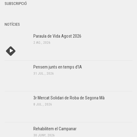
y
SUBSCRIPCIÓ
s
,
d
2
e
NOTÍCIES
v
0
Paraula de Vida Agost 2026
e
2 AG., 2026
2
n
6
i
m
Pensem junts en temps d’IA
e
31 JUL., 2026
n
t
3r Mercat Solidari de Roba de Segona Mà
8 JUL., 2026
Rehabilitem el Campanar
30 JUNY, 2026