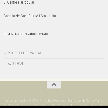
El Centre Parroquial
Capella de Sant Quirze i Sta. Julita
COMENTARI DE L’EVANGELI D’AVUI
POLÍTICA DE PRIVACITAT
AVÍS LEGAL
Parròquia Calella © 2018. All Rights Reserved. | Parròquia de Santa Maria i
Sant Nicolau | Plaça de l'Església. 08370 Calella (Maresme). Catalunya | Tel.