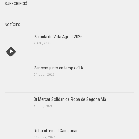
y
SUBSCRIPCIÓ
s
,
d
2
e
NOTÍCIES
v
0
Paraula de Vida Agost 2026
e
2 AG., 2026
2
n
6
i
m
Pensem junts en temps d’IA
e
31 JUL., 2026
n
t
3r Mercat Solidari de Roba de Segona Mà
8 JUL., 2026
Rehabilitem el Campanar
30 JUNY, 2026