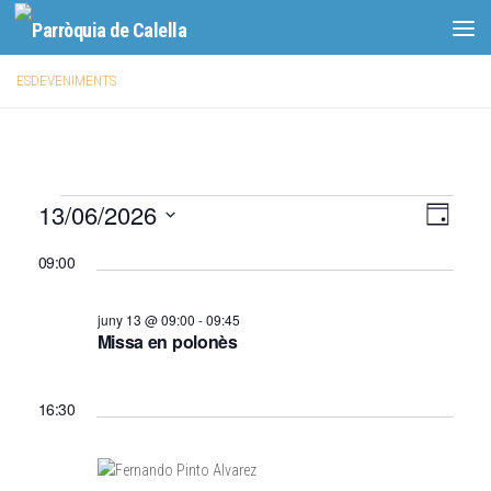
Skip to content
ESDEVENIMENTS
E
13/06/2026
V
N
Dia
a
i
s
Selecciona
09:00
v
una
s
d
data.
e
t
e
juny 13 @ 09:00
-
09:45
g
e
Missa en polonès
v
a
s
c
e
d
16:30
i
n
e
ó
n
i
d