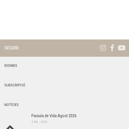
y
s
,
d
2
e
v
0
e
2
n
SEGUIR:
6
i
m
IDIOMES
e
n
t
SUBSCRIPCIÓ
NOTÍCIES
Paraula de Vida Agost 2026
2 AG., 2026