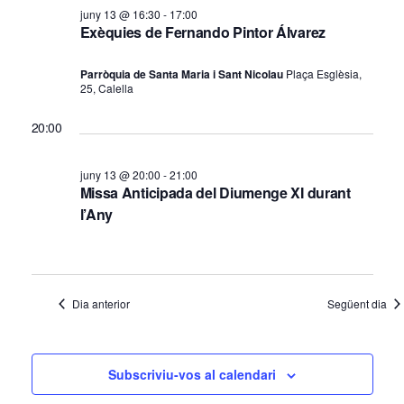
a
m
e
juny 13 @ 16:30
-
17:00
v
Exèquies de Fernando Pintor Álvarez
v
e
e
i
n
Parròquia de Santa Maria i Sant Nicolau
Plaça Esglèsia,
g
s
25, Calella
t
a
u
20:00
a
s
c
l
i
d
juny 13 @ 20:00
-
21:00
i
ó
Missa Anticipada del Diumenge XI durant
e
t
l’Any
l
z
a
1
c
3
i
Dia anterior
Següent dia
j
o
u
n
Subscriviu-vos al calendari
s
n
E