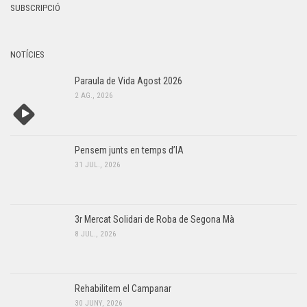
g
SUBSCRIPCIÓ
s
,
d
2
e
NOTÍCIES
v
0
Paraula de Vida Agost 2026
e
2 AG., 2026
2
n
6
i
m
Pensem junts en temps d’IA
e
31 JUL., 2026
n
t
3r Mercat Solidari de Roba de Segona Mà
8 JUL., 2026
Rehabilitem el Campanar
30 JUNY, 2026