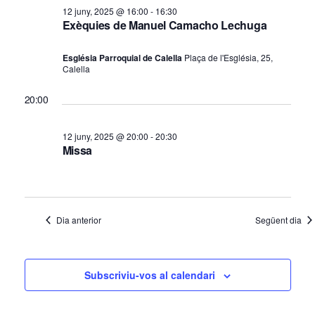
a
m
e
12 juny, 2025 @ 16:00
-
16:30
v
Exèquies de Manuel Camacho Lechuga
v
e
e
i
n
Església Parroquial de Calella
Plaça de l'Església, 25,
g
s
Calella
t
a
u
20:00
a
s
c
l
i
d
12 juny, 2025 @ 20:00
-
20:30
i
ó
Missa
e
t
l
z
a
1
c
Dia anterior
Següent dia
2
i
j
o
u
Subscriviu-vos al calendari
n
s
n
E