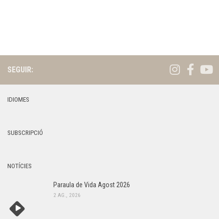
y
s
,
d
2
e
v
0
e
SEGUIR:
2
n
5
i
IDIOMES
m
e
n
SUBSCRIPCIÓ
t
NOTÍCIES
Paraula de Vida Agost 2026
2 AG., 2026