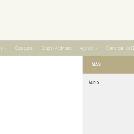
ts
Catequesi
Grups i Activitats
Agenda
Comentari de l’E
MÁS
ÀUDIO