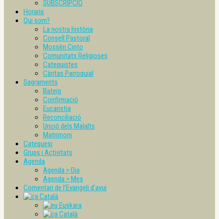
SUBSCRIPCIÓ
Horaris
Qui som?
La nostra història
Consell Pastoral
Mossèn Cinto
Comunitats Religioses
Catequistes
Càritas Parroquial
Sagraments
Bateig
Confirmació
Eucaristia
Reconciliació
Unció dels Malalts
Matrimoni
Catequesi
Grups i Activitats
Agenda
Agenda > Dia
Agenda > Mes
Comentari de l’Evangeli d’avui
Català
Euskara
Català