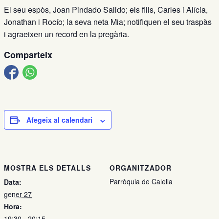
El seu espòs, Joan Pindado Salido; els fills, Carles i Alícia,
Jonathan i Rocío; la seva neta Mia; notifiquen el seu traspàs
i agraeixen un record en la pregària.
Comparteix
Afegeix al calendari
MOSTRA ELS DETALLS
ORGANITZADOR
Parròquia de Calella
Data:
gener 27
Hora:
19:30 - 20:15