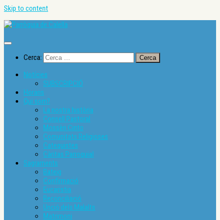
Skip to content
Cerca:
Notícies
SUBSCRIPCIÓ
Horaris
Qui som?
La nostra història
Consell Pastoral
Mossèn Cinto
Comunitats Religioses
Catequistes
Càritas Parroquial
Sagraments
Bateig
Confirmació
Eucaristia
Reconciliació
Unció dels Malalts
Matrimoni