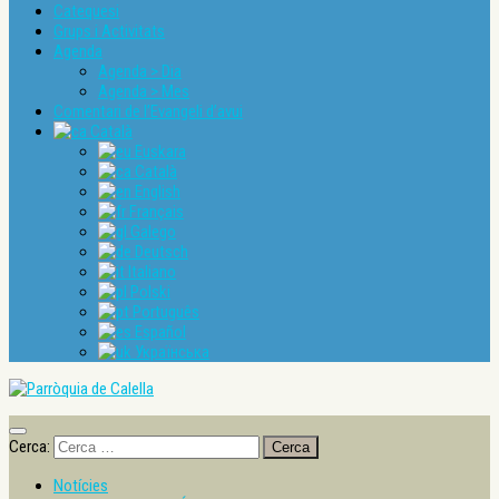
Catequesi
Grups i Activitats
Agenda
Agenda > Dia
Agenda > Mes
Comentari de l’Evangeli d’avui
Català
Euskara
Català
English
Français
Galego
Deutsch
Italiano
Polski
Português
Español
Українська
Cerca:
Notícies