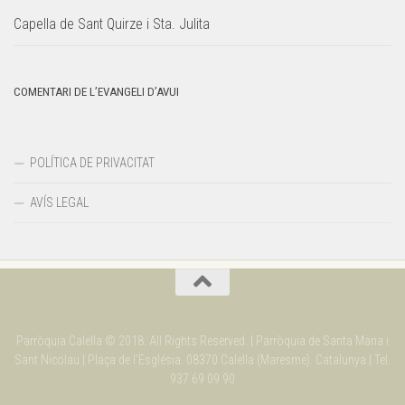
Capella de Sant Quirze i Sta. Julita
COMENTARI DE L’EVANGELI D’AVUI
POLÍTICA DE PRIVACITAT
AVÍS LEGAL
Parròquia Calella © 2018. All Rights Reserved. | Parròquia de Santa Maria i
Sant Nicolau | Plaça de l'Església. 08370 Calella (Maresme). Catalunya | Tel.
937 69 09 90