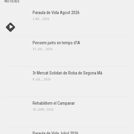
NOTÍCIES
Paraula de Vida Agost 2026
2 AG., 2026
Pensem junts en temps d’IA
31 JUL., 2026
3r Mercat Solidari de Roba de Segona Mà
8 JUL., 2026
Rehabilitem el Campanar
30 JUNY, 2026
Paraula de Vida Juliol 2026