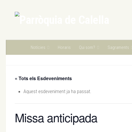
Skip to content
Notícies
Horaris
Qui som?
Sagraments
« Tots els Esdeveniments
Aquest esdeveniment ja ha passat.
Missa anticipada