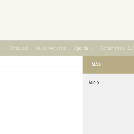
Catequesi
Grups i Activitats
Agenda
Comentari de l’Evan
MÁS
ÀUDIO