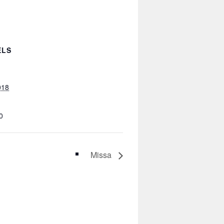
ELS
018
0
Missa