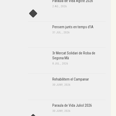
Paraula de Vida Agost 2026
2 AG., 2026
Pensem junts en temps d’IA
31 JUL., 2026
3r Mercat Solidari de Roba de
Segona Mà
8 JUL., 2026
Rehabilitem el Campanar
30 JUNY, 2026
Paraula de Vida Juliol 2026
30 JUNY, 2026