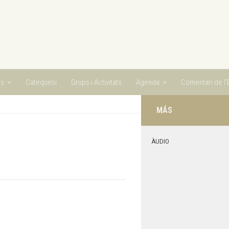
ts
Catequesi
Grups i Activitats
Agenda
Comentari de l’E
MÁS
ÀUDIO