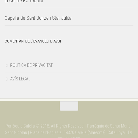
El Centre Parroquial
Capella de Sant Quirze i Sta. Julita
COMENTARI DE L’EVANGELI D’AVUI
POLÍTICA DE PRIVACITAT
AVÍS LEGAL
Parròquia Calella © 2018. All Rights Reserved. | Parròquia de Santa Maria i
Sant Nicolau | Plaça de l'Església. 08370 Calella (Maresme). Catalunya | Tel.