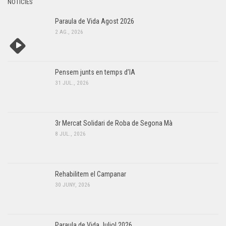
NOTÍCIES
Paraula de Vida Agost 2026
2 AG., 2026
Pensem junts en temps d’IA
31 JUL., 2026
3r Mercat Solidari de Roba de Segona Mà
8 JUL., 2026
Rehabilitem el Campanar
30 JUNY, 2026
Paraula de Vida Juliol 2026