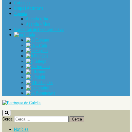
Catequesi
Grups i Activitats
Agenda
Agenda > Dia
Agenda > Mes
Comentari de l’Evangeli d’avui
Català
Euskara
Català
English
Français
Galego
Deutsch
Italiano
Polski
Português
Español
Українська
Cerca:
Notícies