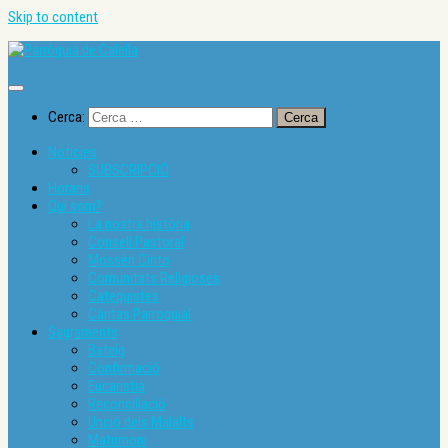
Skip to content
Cerca:
Notícies
SUBSCRIPCIÓ
Horaris
Qui som?
La nostra història
Consell Pastoral
Mossèn Cinto
Comunitats Religioses
Catequistes
Càritas Parroquial
Sagraments
Bateig
Confirmació
Eucaristia
Reconciliació
Unció dels Malalts
Matrimoni