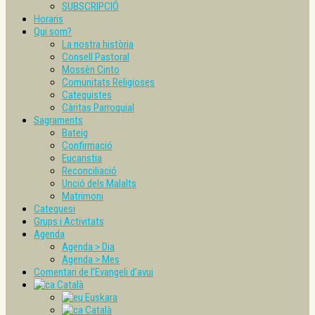
SUBSCRIPCIÓ
Horaris
Qui som?
La nostra història
Consell Pastoral
Mossèn Cinto
Comunitats Religioses
Catequistes
Càritas Parroquial
Sagraments
Bateig
Confirmació
Eucaristia
Reconciliació
Unció dels Malalts
Matrimoni
Catequesi
Grups i Activitats
Agenda
Agenda > Dia
Agenda > Mes
Comentari de l’Evangeli d’avui
Català
Euskara
Català