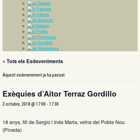
English
Français
Galego
Deutsch
Italiano
Polski
Português
Español
Українська
« Tots els Esdeveniments
Aquest esdeveniment ja ha passat.
Exèquies d’Aitor Terraz Gordillo
2 octubre, 2018 @ 17:00
-
17:30
18 anys, fill de Sergio i Inés Maria, veïns del Poble Nou
(Pineda)