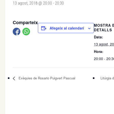
13 agost, 2018 @ 20:00
-
20:30
Comparteix
MOSTRA 
Afegeix al calendari
DETALLS
Data:
13 agost, 2
Hora:
20:00 - 20:3
Exèquies de Rosario Puigvert Pascual
Litúrgia