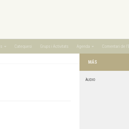
ts
Catequesi
Grups i Activitats
Agenda
Comentari de l’E
MÁS
ÀUDIO