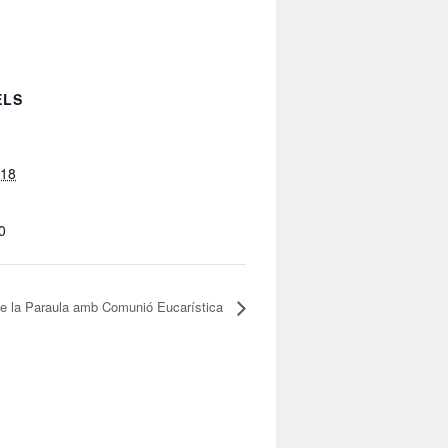
ELS
018
0
 de la Paraula amb Comunió Eucarística