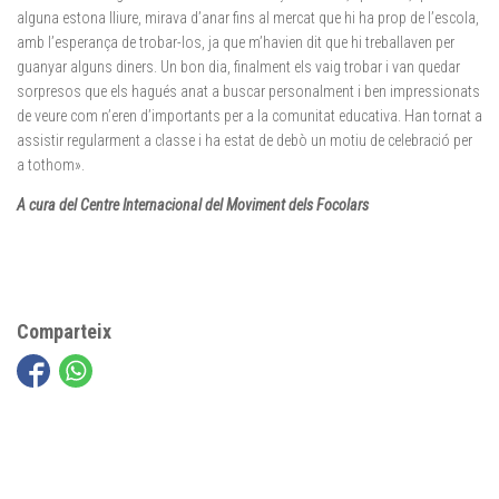
alguna estona lliure, mirava d’anar fins al mercat que hi ha prop de l’escola,
amb l’esperança de trobar-los, ja que m’havien dit que hi treballaven per
guanyar alguns diners. Un bon dia, finalment els vaig trobar i van quedar
sorpresos que els hagués anat a buscar personalment i ben impressionats
de veure com n’eren d’importants per a la comunitat educativa. Han tornat a
assistir regularment a classe i ha estat de debò un motiu de celebració per
a tothom».
A cura del Centre Internacional del Moviment dels Focolars
Comparteix