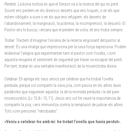
Perdre’s
. La bona notícia és que el Senyor va a la recerca del qui es perd.
Sovint ens perdem en els diversos deserts que ens toquen, o en els que
estem obligats a viure o en els que ens refugiem: els deserts de
l’abandonament, la marginació, la pobresa, la incomprensió, la desunió. El
Pastor ens hi busca, i encara que el perdem de vista, ell ens troba sempre.
Trobar
. Tractem d’imaginar l’escena de la recerca angoixant del pastor al
desert. És una imatge que impressiona per la seva força expressiva. Podem
endevinar l’alegria que experimenten tant el pastor com l’ovella, i com
aquesta recupera el sentiment de seguretat per haver-se escapat del perill.
Per tant,
trobar
és una veritable manifestació de la misericòrdia divina.
Celebrar.
Ell aplega els seus amics per celebrar que ha trobat l’ovella
perduda, perquè vol compartir la seva joia, com passa en les altres dues
paràboles que segueixen aquesta: la de la moneda perduda i la del pare
misericordiós (
Lc
15,8 i 15,11). Jesús ens vol fer veure la importància de
compartir la joia, i ens immunitza contra la temptació de judicar els altres.
Tots som persones “retrobades”.
«
Veniu a celebrar-ho amb mi: he trobat l’ovella que havia perdut
»
.