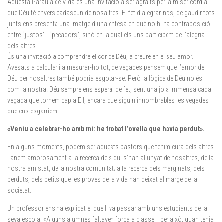
Aquesta Paraula de Vida és una invitació a ser agraïts per la misericòrdia
que Déu té envers cadascun de nosaltres. El fet d’alegrar-nos, de gaudir tots
junts ens presenta una imatge d’una entesa en què no hi ha contraposició
entre “justos” i “pecadors”, sinó en la qual els uns participem de l’alegria
dels altres.
És una invitació a comprendre el cor de Déu, a creure en el seu amor.
Avesats a calcular i a mesurar-ho tot, de vegades pensem que l’amor de
Déu per nosaltres també podria esgotar-se. Però la lògica de Déu no és
com la nostra. Déu sempre ens espera: de fet, sent una joia immensa cada
vegada que tornem cap a Ell, encara que siguin innombrables les vegades
que ens esgarriem.
«
Veniu a celebrar-ho amb mi: he trobat l’ovella que havia perdut
».
En alguns moments, podem ser aquests pastors que tenim cura dels altres
i anem amorosament a la recerca dels qui s’han allunyat de nosaltres, de la
nostra amistat, de la nostra comunitat; a la recerca dels marginats, dels
perduts, dels petits que les proves de la vida han deixat al marge de la
societat.
Un professor ens ha explicat el que li va passar amb uns estudiants de la
seva escola: «Alguns alumnes faltaven força a classe, i per això, quan tenia