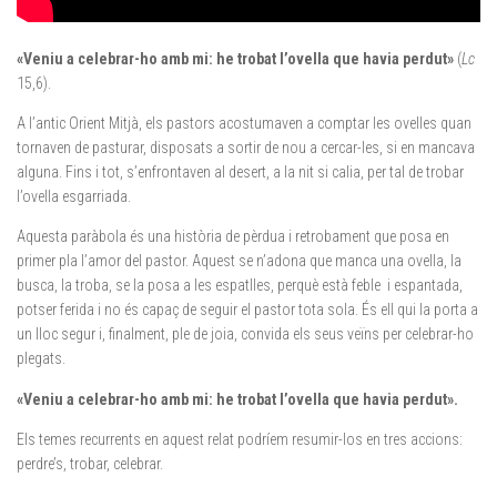
«
Veniu a celebrar-ho amb mi: he trobat l’ovella que havia perdut
»
(
Lc
15,6).
A l’antic Orient Mitjà, els pastors acostumaven a comptar les ovelles quan
tornaven de pasturar, disposats a sortir de nou a cercar-les, si en mancava
alguna. Fins i tot, s’enfrontaven al desert, a la nit si calia, per tal de trobar
l’ovella esgarriada.
Aquesta paràbola és una història de pèrdua i retrobament que posa en
primer pla l’amor del pastor. Aquest se n’adona que manca una ovella, la
busca, la troba, se la posa a les espatlles, perquè està feble i espantada,
potser ferida i no és capaç de seguir el pastor tota sola. És ell qui la porta a
un lloc segur i, finalment, ple de joia, convida els seus veïns per celebrar-ho
plegats.
«
Veniu a celebrar-ho amb mi: he trobat l’ovella que havia perdut
»
.
Els temes recurrents en aquest relat podríem resumir-los en tres accions:
perdre’s, trobar, celebrar.