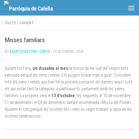
Skip to content
CULTE
/
JOVENT
Misses familiars
BY
EQUIP D'EDITORS I CINTO
·
19 SETEMBRE, 2018
Durant tot l’any,
un dissabte al mes
la missa de les vuit del vespre està
pensada perquè els nens i nenes s’hi puguin trobar més a gust. Convidem
tots els nens i nenes que han fet la primera comunió els darrers anys i tots
els qui estan fent la catequesi a participar-hi, juntament amb les seves
famílies. La propera serà el
13 d’octubre
, les següents el 10 de novembre,
l’1 de desembre i el 24 de desembre, també anomenada «Missa del Pollet».
Ajudem-hi tots perquè els nostres fills i nets es vagin trobant a casa en les
nostres celebracions.