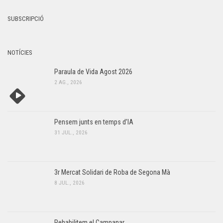
SUBSCRIPCIÓ
NOTÍCIES
Paraula de Vida Agost 2026
2 AG., 2026
Pensem junts en temps d’IA
31 JUL., 2026
3r Mercat Solidari de Roba de Segona Mà
8 JUL., 2026
Rehabilitem el Campanar