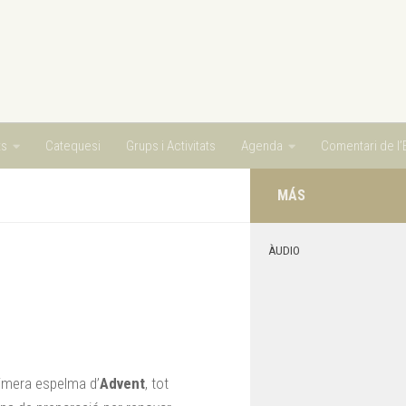
ts
Catequesi
Grups i Activitats
Agenda
Comentari de l’E
MÁS
ÀUDIO
imera espelma d’
Advent
, tot