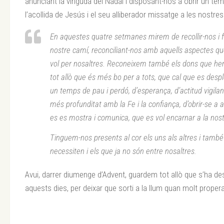
anunciant la vinguda del Nadal i disposant-nos a obrir un te
l’acollida de Jesús i el seu alliberador missatge a les nostres
En aquestes quatre setmanes mirem de recollir-nos i fe
nostre camí, reconciliant-nos amb aquells aspectes qu
vol per nosaltres. Reconeixem també els dons que he
tot allò que és més bo per a tots, que cal que es despl
un temps de pau i perdó, d’esperança, d’actitud vigila
més profunditat amb la Fe i la confiança, d’obrir-se a
es es mostra i comunica, que es vol encarnar a la nost
Tinguem-nos presents al cor els uns als altres i tam
necessiten i els que ja no són entre nosaltres.
Avui, darrer diumenge d’Advent, guardem tot allò que s’ha des
aquests dies, per deixar que sorti a la llum quan molt prope