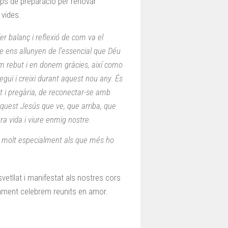
mps de preparació per renovar
 vides.
r balanç i reflexió de com va el
e ens allunyen de l’essencial que Déu
m rebut i en donem gràcies, així como
egui i creixi durant aquest nou any. És
nt i pregària, de reconectar-se amb
 aquest Jesús que ve, que arriba, que
ra vida i viure enmig nostre.
bé molt especialment als que més ho
vetllat i manifestat als nostres cors
rament celebrem reunits en amor.