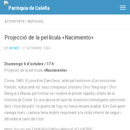
Skip to content
ACTIVITATS
/
NOTICIES
Projecció de la pel·lícula «Nacimiento»
BY
BCN01
·
27 SETEMBRE, 2024
Diumenge 6 d’octubre / 17 h
Projecció de la pel·lícula
«Nacimiento»
Corea, 1845. El jove Kim Dae-Geon, atret pel testimoni d’un missioner
francès, viatja amb els seus companys cristians Choi Yang-eop i Choi
Bang-je a Macau per formar-se i esdevé el primer capellà i màrtir de la
història de Corea. En una època en què les invasions estrangeres persistien
dins i fora del país i la guerra de l’opi no havia encara acabat, Kim Dae-geon
navega mars i camina terra endins responent a la crida interior de seguir i
difondre el camí del Crist.
https://youtu.be/ZshYUjRoScM?si=84mxgCzQ-ViPTf0C