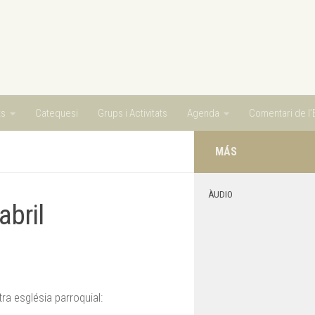
ts
Catequesi
Grups i Activitats
Agenda
Comentari de l’E
MÁS
ÀUDIO
abril
ra església parroquial: