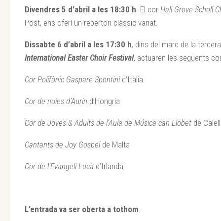
Divendres 5 d’abril a les 18:30 h
El cor
Hall Grove Scholl C
Post, ens oferí un repertori clàssic variat.
Dissabte 6 d’abril a les 17:30 h
, dins del marc de la tercer
International Easter Choir Festival
, actuaren les següents cor
Cor Polifònic Gaspare Spontini
d’Itàlia
Cor de noies d’Aurin
d’Hongria
Cor de Joves & Adults de l’Aula de Música can Llobet
de Calel
Cantants de Joy Gospel
de Malta
Cor de l’Evangeli Lucà
d’Irlanda
L’entrada va ser oberta a tothom
.