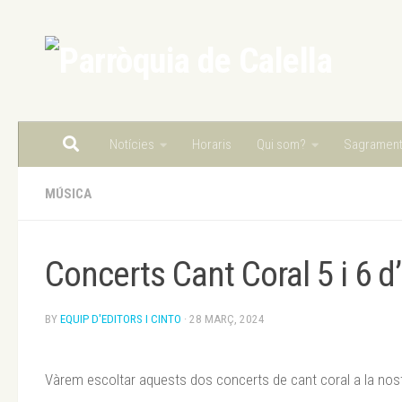
Skip to content
Notícies
Horaris
Qui som?
Sagramen
MÚSICA
Concerts Cant Coral 5 i 6 d’
BY
EQUIP D'EDITORS I CINTO
·
28 MARÇ, 2024
Vàrem escoltar aquests dos concerts de cant coral a la nost