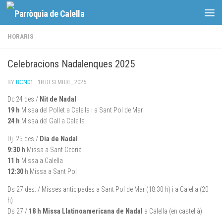
Skip to content
HORARIS
Celebracions Nadalenques 2025
BY
BCN01
·
18 DESEMBRE, 2025
Dc 24 des./
Nit de Nadal
19 h
Missa del Pollet a Calella i a Sant Pol de Mar
24 h
Missa del Gall a Calella
Dj. 25 des./
Dia de Nadal
9:30 h
Missa a Sant Cebrià
11 h
Missa a Calella
12:30
h Missa a Sant Pol
Ds 27 des. / Misses anticipades a Sant Pol de Mar (18:30 h) i a Calella (20
h)
Ds 27 /
18 h Missa Llatinoamericana de Nadal
a Calella (en castellà)