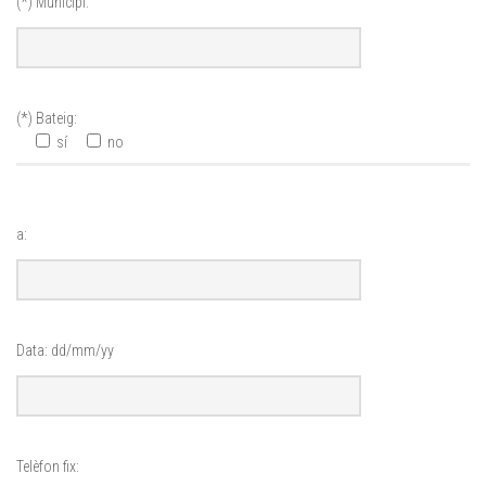
(*) Municipi:
(*) Bateig:
sí
no
a:
Data: dd/mm/yy
Telèfon fix: