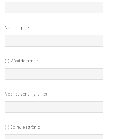
Mòbil del pare:
(*) Mòbil de la mare:
Mòbil personal: (si en té)
(*) Correu electrònic: