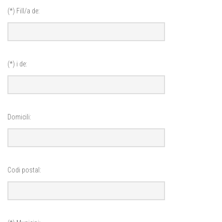
(*) Fill/a de:
(*) i de:
Domicili:
Codi postal: