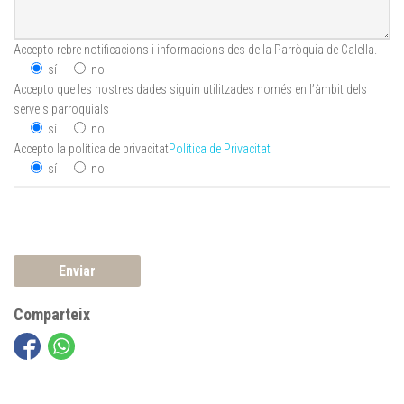
Accepto rebre notificacions i informacions des de la Parròquia de Calella.
sí
no
Accepto que les nostres dades siguin utilitzades només en l’àmbit dels
serveis parroquials
sí
no
Accepto la política de privacitat
Política de Privacitat
sí
no
Comparteix