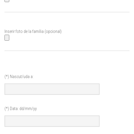
Inserir foto de la família (opcional)
Por favor, deja este campo vacío.
(*) Nascut/uda a:
(*) Data: dd/mm/yy