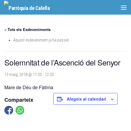
Skip to content
« Tots els Esdeveniments
Aquest esdeveniment ja ha passat.
Solemnitat de l’Ascenció del Senyor
13 maig, 2018 @ 11:30
-
12:30
Mare de Déu de Fàtima
Comparteix
Afegeix al calendari