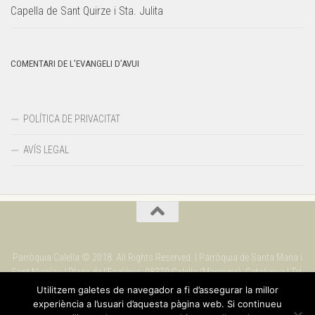
Capella de Sant Quirze i Sta. Julita
COMENTARI DE L’EVANGELI D’AVUI
POLÍTICA DE PRIVACITAT
AVÍS LEGAL
Parròquia Calella © 2018. All Rights Reserved. | Parròquia de Santa Maria i
Sant Nicolau | Plaça de l'Església. 08370 Calella (Maresme). Catalunya | Tel.
937 69 09 90
Utilitzem galetes de navegador a fi d’assegurar la millor
experiència a l’usuari d’aquesta pàgina web. Si continueu