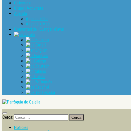
Catequesi
Grups i Activitats
Agenda
Agenda > Dia
Agenda > Mes
Comentari de l’Evangeli d’avui
Català
Euskara
Català
English
Français
Galego
Deutsch
Italiano
Polski
Português
Español
Українська
Cerca:
Notícies