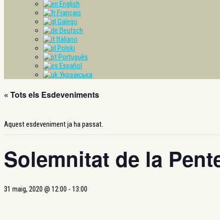
English
Français
Galego
Deutsch
Italiano
Polski
Português
Español
Українська
« Tots els Esdeveniments
Aquest esdeveniment ja ha passat.
Solemnitat de la Pent
31 maig, 2020 @ 12:00
-
13:00