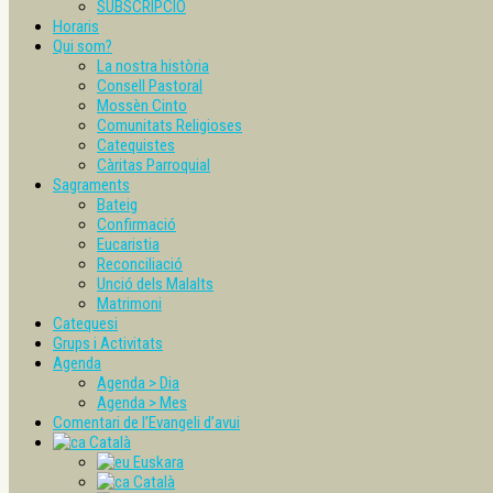
SUBSCRIPCIÓ
Horaris
Qui som?
La nostra història
Consell Pastoral
Mossèn Cinto
Comunitats Religioses
Catequistes
Càritas Parroquial
Sagraments
Bateig
Confirmació
Eucaristia
Reconciliació
Unció dels Malalts
Matrimoni
Catequesi
Grups i Activitats
Agenda
Agenda > Dia
Agenda > Mes
Comentari de l’Evangeli d’avui
Català
Euskara
Català