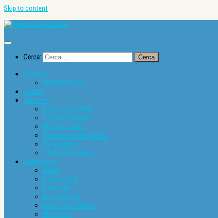
Skip to content
Cerca:
Notícies
SUBSCRIPCIÓ
Horaris
Qui som?
La nostra història
Consell Pastoral
Mossèn Cinto
Comunitats Religioses
Catequistes
Càritas Parroquial
Sagraments
Bateig
Confirmació
Eucaristia
Reconciliació
Unció dels Malalts
Matrimoni